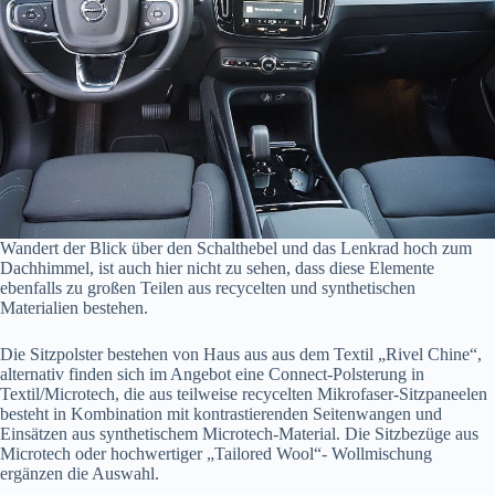
Wandert der Blick über den Schalthebel und das Lenkrad hoch zum
Dachhimmel, ist auch hier nicht zu sehen, dass diese Elemente
ebenfalls zu großen Teilen aus recycelten und synthetischen
Materialien bestehen.
Die Sitzpolster bestehen von Haus aus aus dem Textil „Rivel Chine“,
alternativ finden sich im Angebot eine Connect-Polsterung in
Textil/Microtech, die aus teilweise recycelten Mikrofaser-Sitzpaneelen
besteht in Kombination mit kontrastierenden Seitenwangen und
Einsätzen aus synthetischem Microtech-Material. Die Sitzbezüge aus
Microtech oder hochwertiger „Tailored Wool“- Wollmischung
ergänzen die Auswahl.