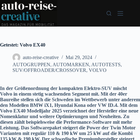
Zum
Inhalt
springen
Getestet: Volvo EX40
auto-reise-creative
Mai 29, 2024
AUTOGRUPPEN
,
AUTOMARKEN
,
AUTOTESTS
,
SUV/OFFROADER/CROSSOVER
,
VOLVO
In der Größenordnung der kompakten Elektro-SUV mischt
Volvo in einem stetig wachsenden Segment mit. Mit der 40er
Baureihe stellen sich die Schweden im Wettbewerb unter anderem
den Modellen BMW iX1, Hyundai Kona oder VW ID.4. Mit dem
Volvo EX40 Modelljahr 2025 verzeichnet der Hersteller eine neue
Nomenklatur und weitere Optimierungen und Neuheiten. Zu
diesen zählt beispielsweise die Performance-Software mit mehr
Leistung. Das Softwarepaket steigert die Power der Twin Motor
Varianten mit regulär 110 & 190 kW um 25 kW auf die Kombi
135 kW & 190 kW. Der schwedische Premiumhersteller steigert