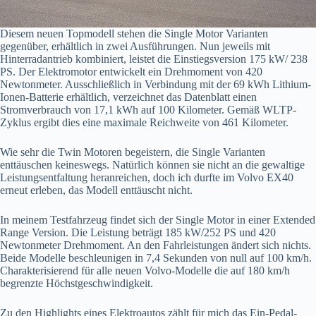
Diesem neuen Topmodell stehen die Single Motor Varianten
gegenüber, erhältlich in zwei Ausführungen. Nun jeweils mit
Hinterradantrieb kombiniert, leistet die Einstiegsversion 175 kW/ 238
PS. Der Elektromotor entwickelt ein Drehmoment von 420
Newtonmeter. Ausschließlich in Verbindung mit der 69 kWh Lithium-
Ionen-Batterie erhältlich, verzeichnet das Datenblatt einen
Stromverbrauch von 17,1 kWh auf 100 Kilometer. Gemäß WLTP-
Zyklus ergibt dies eine maximale Reichweite von 461 Kilometer.
Wie sehr die Twin Motoren begeistern, die Single Varianten
enttäuschen keineswegs. Natürlich können sie nicht an die gewaltige
Leistungsentfaltung heranreichen, doch ich durfte im Volvo EX40
erneut erleben, das Modell enttäuscht nicht.
In meinem Testfahrzeug findet sich der Single Motor in einer Extended
Range Version. Die Leistung beträgt 185 kW/252 PS und 420
Newtonmeter Drehmoment. An den Fahrleistungen ändert sich nichts.
Beide Modelle beschleunigen in 7,4 Sekunden von null auf 100 km/h.
Charakterisierend für alle neuen Volvo-Modelle die auf 180 km/h
begrenzte Höchstgeschwindigkeit.
Zu den Highlights eines Elektroautos zählt für mich das Ein-Pedal-