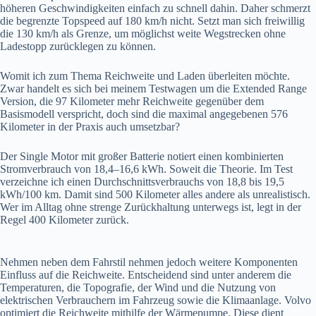
höheren Geschwindigkeiten einfach zu schnell dahin. Daher schmerzt
die begrenzte Topspeed auf 180 km/h nicht. Setzt man sich freiwillig
die 130 km/h als Grenze, um möglichst weite Wegstrecken ohne
Ladestopp zurücklegen zu können.
Womit ich zum Thema Reichweite und Laden überleiten möchte.
Zwar handelt es sich bei meinem Testwagen um die Extended Range
Version, die 97 Kilometer mehr Reichweite gegenüber dem
Basismodell verspricht, doch sind die maximal angegebenen 576
Kilometer in der Praxis auch umsetzbar?
Der Single Motor mit großer Batterie notiert einen kombinierten
Stromverbrauch von 18,4–16,6 kWh. Soweit die Theorie. Im Test
verzeichne ich einen Durchschnittsverbrauchs von 18,8 bis 19,5
kWh/100 km. Damit sind 500 Kilometer alles andere als unrealistisch.
Wer im Alltag ohne strenge Zurückhaltung unterwegs ist, legt in der
Regel 400 Kilometer zurück.
Nehmen neben dem Fahrstil nehmen jedoch weitere Komponenten
Einfluss auf die Reichweite. Entscheidend sind unter anderem die
Temperaturen, die Topografie, der Wind und die Nutzung von
elektrischen Verbrauchern im Fahrzeug sowie die Klimaanlage. Volvo
optimiert die Reichweite mithilfe der Wärmepumpe. Diese dient