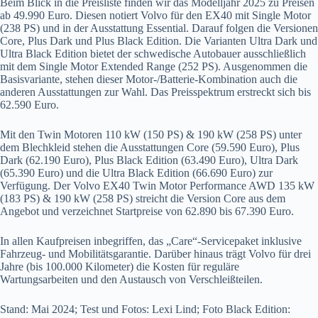
Beim Blick in die Preisliste finden wir das Modelljahr 2025 zu Preisen
ab 49.990 Euro. Diesen notiert Volvo für den EX40 mit Single Motor
(238 PS) und in der Ausstattung Essential. Darauf folgen die Versionen
Core, Plus Dark und Plus Black Edition. Die Varianten Ultra Dark und
Ultra Black Edition bietet der schwedische Autobauer ausschließlich
mit dem Single Motor Extended Range (252 PS). Ausgenommen die
Basisvariante, stehen dieser Motor-/Batterie-Kombination auch die
anderen Ausstattungen zur Wahl. Das Preisspektrum erstreckt sich bis
62.590 Euro.
Mit den Twin Motoren 110 kW (150 PS) & 190 kW (258 PS) unter
dem Blechkleid stehen die Ausstattungen Core (59.590 Euro), Plus
Dark (62.190 Euro), Plus Black Edition (63.490 Euro), Ultra Dark
(65.390 Euro) und die Ultra Black Edition (66.690 Euro) zur
Verfügung. Der Volvo EX40 Twin Motor Performance AWD 135 kW
(183 PS) & 190 kW (258 PS) streicht die Version Core aus dem
Angebot und verzeichnet Startpreise von 62.890 bis 67.390 Euro.
In allen Kaufpreisen inbegriffen, das „Care“-Servicepaket inklusive
Fahrzeug- und Mobilitätsgarantie. Darüber hinaus trägt Volvo für drei
Jahre (bis 100.000 Kilometer) die Kosten für reguläre
Wartungsarbeiten und den Austausch von Verschleißteilen.
Stand: Mai 2024; Test und Fotos: Lexi Lind; Foto Black Edition: