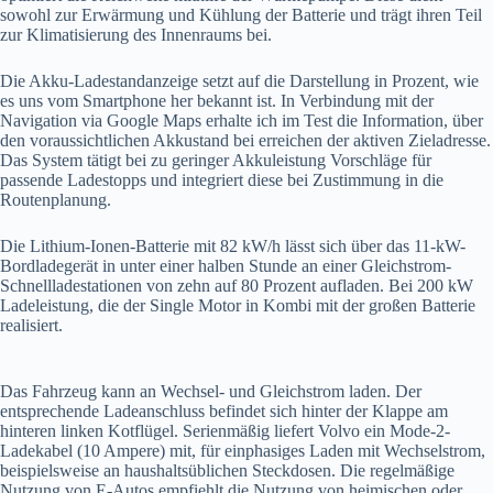
sowohl zur Erwärmung und Kühlung der Batterie und trägt ihren Teil
zur Klimatisierung des Innenraums bei.
Die Akku-Ladestandanzeige setzt auf die Darstellung in Prozent, wie
es uns vom Smartphone her bekannt ist. In Verbindung mit der
Navigation via Google Maps erhalte ich im Test die Information, über
den voraussichtlichen Akkustand bei erreichen der aktiven Zieladresse.
Das System tätigt bei zu geringer Akkuleistung Vorschläge für
passende Ladestopps und integriert diese bei Zustimmung in die
Routenplanung.
Die Lithium-Ionen-Batterie mit 82 kW/h lässt sich über das 11-kW-
Bordladegerät in unter einer halben Stunde an einer Gleichstrom-
Schnellladestationen von zehn auf 80 Prozent aufladen. Bei 200 kW
Ladeleistung, die der Single Motor in Kombi mit der großen Batterie
realisiert.
Das Fahrzeug kann an Wechsel- und Gleichstrom laden. Der
entsprechende Ladeanschluss befindet sich hinter der Klappe am
hinteren linken Kotflügel. Serienmäßig liefert Volvo ein Mode-2-
Ladekabel (10 Ampere) mit, für einphasiges Laden mit Wechselstrom,
beispielsweise an haushaltsüblichen Steckdosen. Die regelmäßige
Nutzung von E-Autos empfiehlt die Nutzung von heimischen oder