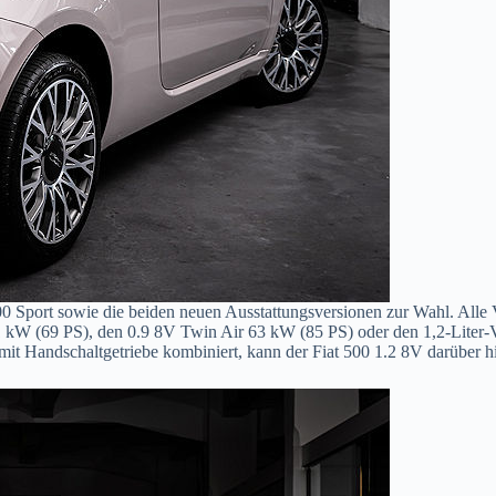
0 Sport sowie die beiden neuen Ausstattungsversionen zur Wahl. Alle 
1 kW (69 PS), den 0.9 8V Twin Air 63 kW (85 PS) oder den 1,2-Liter-
 mit Handschaltgetriebe kombiniert, kann der Fiat 500 1.2 8V darüber 