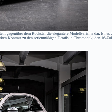
tellt gegenüber dem Rockstar die elegantere Modellvariante dar. Eines 
tarken Kontrast zu den serienmäßigen Details in Chromoptik, den 16-Zo