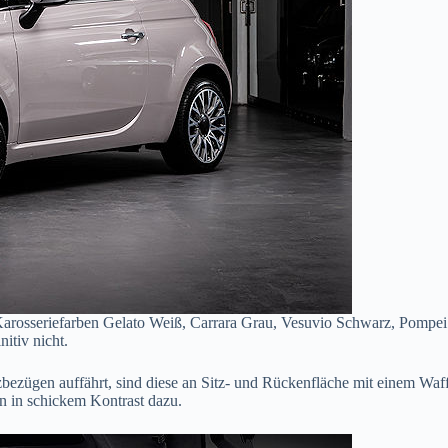
ie Karosseriefarben Gelato Weiß, Carrara Grau, Vesuvio Schwarz, Pomp
itiv nicht.
tzbezügen auffährt, sind diese an Sitz- und Rückenfläche mit einem Wa
n in schickem Kontrast dazu.