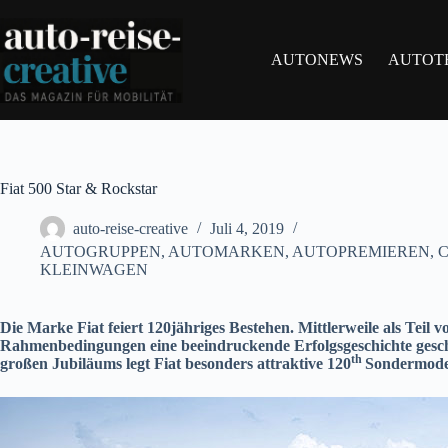
Zum
Inhalt
springen
AUTONEWS
AUTOT
Fiat 500 Star & Rockstar
auto-reise-creative
Juli 4, 2019
AUTOGRUPPEN
,
AUTOMARKEN
,
AUTOPREMIEREN
,
C
KLEINWAGEN
Die Marke Fiat feiert 120jähriges Bestehen. Mittlerweile als Teil
Rahmenbedingungen eine beeindruckende Erfolgsgeschichte geschrie
th
großen Jubiläums legt Fiat besonders attraktive 120
Sondermodel