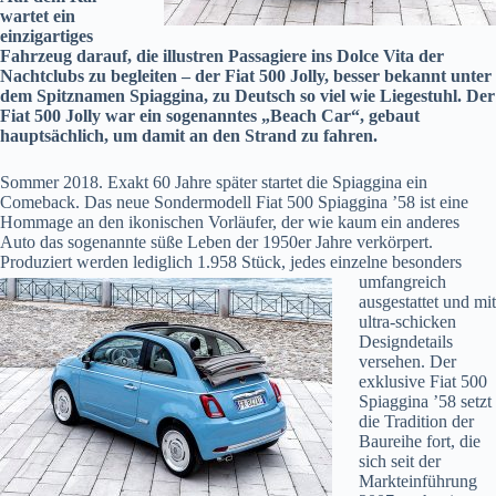
wartet ein
einzigartiges
Fahrzeug darauf, die illustren Passagiere ins Dolce Vita der
Nachtclubs zu begleiten – der Fiat 500 Jolly, besser bekannt unter
dem Spitznamen Spiaggina, zu Deutsch so viel wie Liegestuhl. Der
Fiat 500 Jolly war ein sogenanntes „Beach Car“, gebaut
hauptsächlich, um damit an den Strand zu fahren.
Sommer 2018. Exakt 60 Jahre später startet die Spiaggina ein
Comeback. Das neue Sondermodell Fiat 500 Spiaggina ’58 ist eine
Hommage an den ikonischen Vorläufer, der wie kaum ein anderes
Auto das sogenannte süße Leben der 1950er Jahre verkörpert.
Produziert werden lediglich 1.958 Stück, jedes einzelne
besonders
umfangreich
ausgestattet und mit
ultra-schicken
Designdetails
versehen. Der
exklusive Fiat 500
Spiaggina ’58 setzt
die Tradition der
Baureihe fort, die
sich seit der
Markteinführung