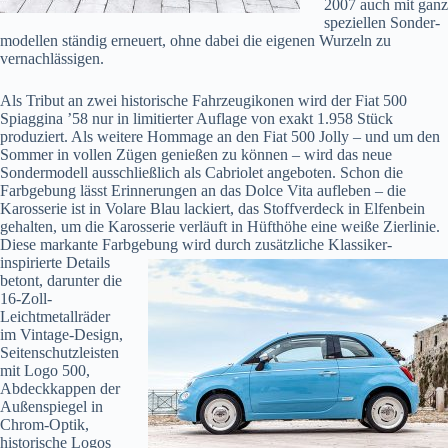
2007 auch mit ganz
speziellen Sonder­
modellen ständig erneuert, ohne dabei die eigenen Wurzeln zu
vernachlässigen.
Als Tribut an zwei historische Fahrzeugikonen wird der Fiat 500
Spiaggina ’58 nur in limitierter Auflage von exakt 1.958 Stück
produziert. Als weitere Hommage an den Fiat 500 Jolly – und um den
Sommer in vollen Zügen genießen zu können – wird das neue
Sondermodell ausschließlich als Cabriolet angeboten. Schon die
Farbgebung lässt Erinnerungen an das Dolce Vita aufleben – die
Karosserie ist in Volare Blau lackiert, das Stoffverdeck in Elfenbein
gehalten, um die Karosserie verläuft in Hüfthöhe eine weiße Zierlinie.
Diese markante Farbgebung wird durch
zusätzliche Klassiker-
inspirierte Details
betont, darunter die
16-Zoll-
Leichtmetallräder
im Vintage-Design,
Seitenschutzleisten
mit Logo 500,
Abdeckkappen der
Außen­spiegel in
Chrom-Optik,
historische Logos