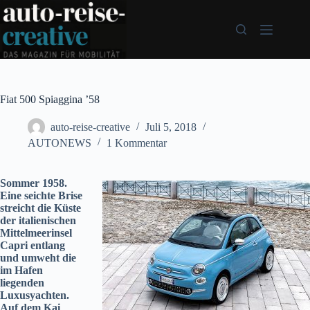
Zum
Inhalt
springen
Fiat 500 Spiaggina ’58
auto-reise-creative
Juli 5, 2018
AUTONEWS
1 Kommentar
Sommer 1958.
Eine seichte Brise
streicht die Küste
der italienischen
Mittelmeerinsel
Capri entlang
und umweht die
im Hafen
liegenden
Luxusyachten.
Auf dem Kai