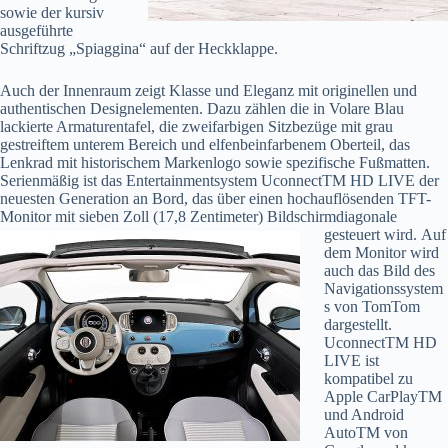
sowie der kursiv
ausgeführte
Schriftzug „Spiaggina“ auf der Heckklappe.
Auch der Innenraum zeigt Klasse und Eleganz mit originellen und
authentischen Designelementen. Dazu zählen die in Volare Blau
lackierte Armaturentafel, die zweifarbigen Sitzbezüge mit grau
gestreiftem unte­rem Bereich und elfenbeinfarbenem Oberteil, das
Lenkrad mit historischem Markenlogo sowie spezifi­sche Fußmatten.
Serienmäßig ist das Entertainmentsystem UconnectTM HD LIVE der
neuesten Genera­tion an Bord, das über einen hochauflösenden TFT-
Monitor mit sieben Zoll (17,8 Zentimeter) Bildschirm­diagonale
gesteuert wird.
Auf
dem Monitor wird
auch das Bild des
Navigationssystem
s von TomTom
dar­gestellt.
UconnectTM HD
LIVE ist
kompatibel zu
Apple CarPlayTM
und Android
AutoTM von