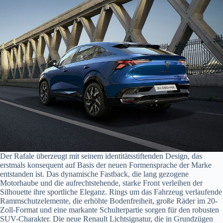
Der Rafale überzeugt mit seinem identitätsstiftenden Design, das
erstmals konsequent auf Basis der neuen Formensprache der Marke
entstanden ist. Das dynamische Fastback, die lang gezogene
Motorhaube und die aufrechtstehende, starke Front verleihen der
Silhouette ihre sportliche Eleganz. Rings um das Fahrzeug verlaufende
Rammschutzelemente, die erhöhte Bodenfreiheit, große Räder im 20-
Zoll-Format und eine markante Schulterpartie sorgen für den robusten
SUV-Charakter. Die neue Renault Lichtsignatur, die in Grundzügen