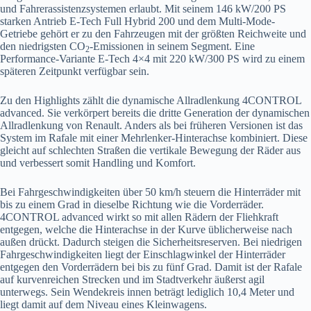
und Fahrerassistenzsystemen erlaubt. Mit seinem 146 kW/200 PS
starken Antrieb E-Tech Full Hybrid 200 und dem Multi-Mode-
Getriebe gehört er zu den Fahrzeugen mit der größten Reichweite und
den niedrigsten CO
-Emissionen in seinem Segment. Eine
2
Performance-Variante E-Tech 4×4 mit 220 kW/300 PS wird zu einem
späteren Zeitpunkt verfügbar sein.
Zu den Highlights zählt die dynamische Allradlenkung 4CONTROL
advanced. Sie verkörpert bereits die dritte Generation der dynamischen
Allradlenkung von Renault. Anders als bei früheren Versionen ist das
System im Rafale mit einer Mehrlenker-Hinterachse kombiniert. Diese
gleicht auf schlechten Straßen die vertikale Bewegung der Räder aus
und verbessert somit Handling und Komfort.
Bei Fahrgeschwindigkeiten über 50 km/h steuern die Hinterräder mit
bis zu einem Grad in dieselbe Richtung wie die Vorderräder.
4CONTROL advanced wirkt so mit allen Rädern der Fliehkraft
entgegen, welche die Hinterachse in der Kurve üblicherweise nach
außen drückt. Dadurch steigen die Sicherheitsreserven. Bei niedrigen
Fahrgeschwindigkeiten liegt der Einschlagwinkel der Hinterräder
entgegen den Vorderrädern bei bis zu fünf Grad. Damit ist der Rafale
auf kurvenreichen Strecken und im Stadtverkehr äußerst agil
unterwegs. Sein Wendekreis innen beträgt lediglich 10,4 Meter und
liegt damit auf dem Niveau eines Kleinwagens.