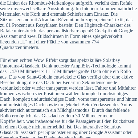
die Linien des Rhombus-Markenlogos aufgreift, verleiht dem Rafale
seine unverwechselbare Ausstrahlung. Im Interieur kommen natürliche
Materialen wie Kork und erstmals Schiefer zum Einsatz. Die
Sitzpolster sind mit Alcantara Révolution bezogen, einem Textil, das
zu 61 Prozent aus Rezyklaten besteht. Den Hightech-Charakter des
Rafale unterstreicht das personalisierbare openR Cockpit mit Google
Assistant und zwei Bildschirmen in Form eines spiegelverkehrt
liegenden „L“ mit einer Fläche von zusammen 774
Quadratzentimetern.
Für einen echten Wow-Effekt sorgt das spektakuläre Solarbay
Panorama-Glasdach. Dank neuester AmpliSky-Technologie kommt
das 1.470 Millimeter x 1.117 Millimeter große Dach ohne ein Rollo
aus. Das von Saint-Gobain entwickelte Glas verfügt über eine aktive
Beschichtung, die das Dach bei Bedarf in Sekundenschnelle
verdunkelt oder wieder transparent werden lässt. Fahrer und Mitfahrer
können zwischen vier Positionen wählen: komplett durchsichtiges
Dach, komplett undurchsichtiges Dach, vorne transparentes und hinten
undurchsichtiges Dach sowie umgekehrt. Beim Verlassen des Autos
aktiviert sich automatisch ein Milchglasmodus. Durch das fehlende
Rollo ermöglicht das Glasdach zudem 30 Millimeter mehr
Kopffreiheit, was insbesondere für die Passagiere auf den Rücksitzen
in einem Coupé nicht unerheblich ist. Das interaktive Solarbay
Glasdach lässt sich per Sprachsteuerung über Google Assistant oder
über eine Taste an der Deckenleuchte bedienen.