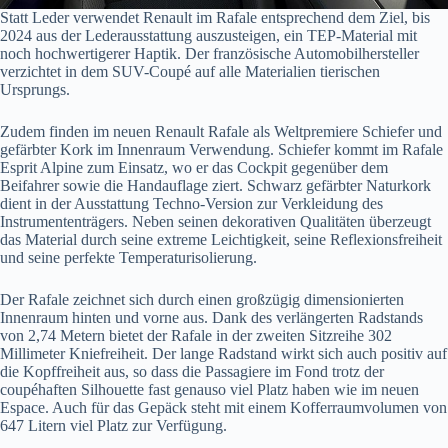
Statt Leder verwendet Renault im Rafale entsprechend dem Ziel, bis
2024 aus der Lederausstattung auszusteigen, ein TEP-Material mit
noch hochwertigerer Haptik. Der französische Automobilhersteller
verzichtet in dem SUV-Coupé auf alle Materialien tierischen
Ursprungs.
Zudem finden im neuen Renault Rafale als Weltpremiere Schiefer und
gefärbter Kork im Innenraum Verwendung. Schiefer kommt im Rafale
Esprit Alpine zum Einsatz, wo er das Cockpit gegenüber dem
Beifahrer sowie die Handauflage ziert. Schwarz gefärbter Naturkork
dient in der Ausstattung Techno-Version zur Verkleidung des
Instrumententrägers. Neben seinen dekorativen Qualitäten überzeugt
das Material durch seine extreme Leichtigkeit, seine Reflexionsfreiheit
und seine perfekte Temperaturisolierung.
Der Rafale zeichnet sich durch einen großzügig dimensionierten
Innenraum hinten und vorne aus. Dank des verlängerten Radstands
von 2,74 Metern bietet der Rafale in der zweiten Sitzreihe 302
Millimeter Kniefreiheit. Der lange Radstand wirkt sich auch positiv auf
die Kopffreiheit aus, so dass die Passagiere im Fond trotz der
coupéhaften Silhouette fast genauso viel Platz haben wie im neuen
Espace. Auch für das Gepäck steht mit einem Kofferraumvolumen von
647 Litern viel Platz zur Verfügung.