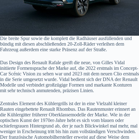
Die breite Spur sowie die komplett die Radhäuser ausfüllenden und
bündig mit diesen abschließenden 20-Zoll-Räder verleihen dem
Fahrzeug außerdem eine starke Präsenz auf der Straße.
Das Design des Renault Rafale greift die neue, von Gilles Vidal
initiierte Formensprache der Marke auf, die 2022 erstmals im Concept-
Car Scénic Vision zu sehen war und 2023 mit dem neuen Clio erstmals
in die Serie umgesetzt wurde. Vidal bedient sich der DNA der Renault
Modelle und verbindet großzügige Formen und markante Konturen
mit sehr technisch anmutenden, präzisen Linien.
Zentrales Element des Kühlergrills ist der in eine Vielzahl kleiner
Rauten eingebettete Renault Rhombus. Das Rautenmuster erinnert an
die Kühlergitter früherer Oberklassemodelle der Marke. Wie in der
optischen Kunst der 1970er-Jahre hebt es sich vom blauen oder
schiefergrauen Hintergrund ab, der je nach Blickwinkel mal mehr, mal
weniger in Erscheinung tritt bis hin zum vollständigen Verschwinden.
Der französische Automobilhersteller erweist auf diese Weise dem