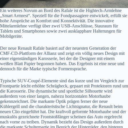
Ein weiteres Novum an Bord des Rafale ist die Hightech-Armlehne
„Smart Armrest“. Speziell für die Fondpassagiere entwickelt, erfüllt sie
hohe Ansprüche an Komfort und Konnektivität. Die innovative
Mittelarmlehne verfügt über zwei USB-Anschlüsse, Stauraum für
Tablets und Smartphones sowie zwei ausklappbare Halterungen für
Mobilgeräte.
Der neue Renault Rafale basiert auf der neuesten Generation der
CMF-CD-Plattform der Allianz und zeigt ein völlig neues Design mit
einer eigenständigen Karosserie, bei der die Designer mit einem
weißen Blatt Papier begonnen haben. Das Ergebnis ist eine neue und
dennoch für die Marke typische Formensprache.
Typische SUV-Coupé-Elemente sind das kurze und im Vergleich zur
Frontpartie leicht erhöhte Schrägheck, gepaart mit Protektoren rund um
die Karosserie. Die dynamische und sportliche Silhouette wird
außerdem von einer langen, nahezu horizontalen Motorhaube
gekennzeichnet. Die markante Optik prägen ferner der neue
Kühlergrill und die charakteristische Lichtsignatur, die Renault beim
neuen Clio eingeführt hat. Die kraftvoll geformte Motorhaube und der
muskulös gezeichnete Frontstoßfänger scheinen das Auto regelrecht
nach vorne zu treiben. Dynamik bezieht das Design außerdem durch
die markante Schulterpartie im Bereich der Hinterräder, den hinteren