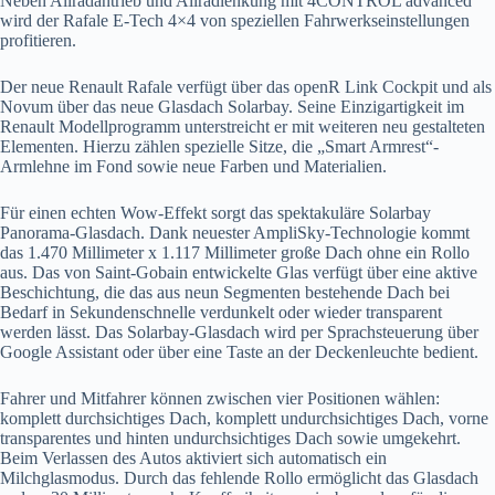
Neben Allradantrieb und Allradlenkung mit 4CONTROL advanced
wird der Rafale E-Tech 4×4 von speziellen Fahrwerkseinstellungen
profitieren.
Der neue Renault Rafale verfügt über das openR Link Cockpit und als
Novum über das neue Glasdach Solarbay. Seine Einzigartigkeit im
Renault Modellprogramm unterstreicht er mit weiteren neu gestalteten
Elementen. Hierzu zählen spezielle Sitze, die „Smart Armrest“-
Armlehne im Fond sowie neue Farben und Materialien.
Für einen echten Wow-Effekt sorgt das spektakuläre Solarbay
Panorama-Glasdach. Dank neuester AmpliSky-Technologie kommt
das 1.470 Millimeter x 1.117 Millimeter große Dach ohne ein Rollo
aus. Das von Saint-Gobain entwickelte Glas verfügt über eine aktive
Beschichtung, die das aus neun Segmenten bestehende Dach bei
Bedarf in Sekundenschnelle verdunkelt oder wieder transparent
werden lässt. Das Solarbay-Glasdach wird per Sprachsteuerung über
Google Assistant oder über eine Taste an der Deckenleuchte bedient.
Fahrer und Mitfahrer können zwischen vier Positionen wählen:
komplett durchsichtiges Dach, komplett undurchsichtiges Dach, vorne
transparentes und hinten undurchsichtiges Dach sowie umgekehrt.
Beim Verlassen des Autos aktiviert sich automatisch ein
Milchglasmodus. Durch das fehlende Rollo ermöglicht das Glasdach