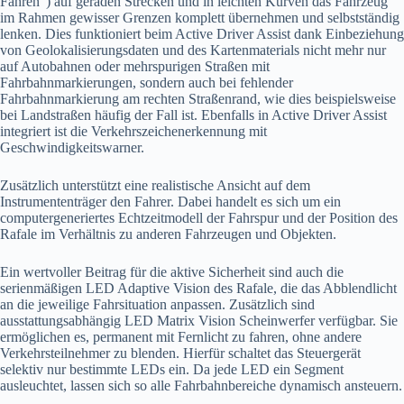
Fahren“) auf geraden Strecken und in leichten Kurven das Fahrzeug
im Rahmen gewisser Grenzen komplett übernehmen und selbstständig
lenken. Dies funktioniert beim Active Driver Assist dank Einbeziehung
von Geolokalisierungsdaten und des Kartenmaterials nicht mehr nur
auf Autobahnen oder mehrspurigen Straßen mit
Fahrbahnmarkierungen, sondern auch bei fehlender
Fahrbahnmarkierung am rechten Straßenrand, wie dies beispielsweise
bei Landstraßen häufig der Fall ist. Ebenfalls in Active Driver Assist
integriert ist die Verkehrszeichenerkennung mit
Geschwindigkeitswarner.
Zusätzlich unterstützt eine realistische Ansicht auf dem
Instrumententräger den Fahrer. Dabei handelt es sich um ein
computergeneriertes Echtzeitmodell der Fahrspur und der Position des
Rafale im Verhältnis zu anderen Fahrzeugen und Objekten.
Ein wertvoller Beitrag für die aktive Sicherheit sind auch die
serienmäßigen LED Adaptive Vision des Rafale, die das Abblendlicht
an die jeweilige Fahrsituation anpassen. Zusätzlich sind
ausstattungsabhängig LED Matrix Vision Scheinwerfer verfügbar. Sie
ermöglichen es, permanent mit Fernlicht zu fahren, ohne andere
Verkehrsteilnehmer zu blenden. Hierfür schaltet das Steuergerät
selektiv nur bestimmte LEDs ein. Da jede LED ein Segment
ausleuchtet, lassen sich so alle Fahrbahnbereiche dynamisch ansteuern.