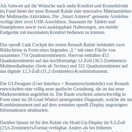
Als Antwort auf die Wünsche nach mehr Komfort und Konnektivität
im Fond bietet der neue Renault Rafale eine innovative Mittelarmlehne
für Multimedia-Aktivitäten. Die „Smart Armrest“ genannte Armlehne
verfügt über zwei USB-Anschlüsse, Stauraum für Tablets und
Smartphones sowie zwei ausklappbare Halterungen, um mobile
Endgeräte mit maximalem Komfort bedienen zu können.
Das openR Link Cockpit des neuen Renault Rafale beinhaltet zwei
Bildschirme in Form eines liegenden „L“ mit einer Fläche von
zusammen 774 Quadratzentimetern. Hiervon entfallen 453
Quadratzentimeter auf das hochformatige 12-Zoll (30,5-Zentimeter)-
Multimediadisplay (Serie ab Techno) und 321 Quadratzentimeter auf
das digitale 12,3-Zoll (31,2-Zentimeter)-Kombiinstrument.
Die UI-Designer (User Interface = Benutzerschnittstelle) von Renault
entwickelten eine völlig neue grafische Gestaltung, die an das neue
Markenemblem angelehnt ist. Die Raute erscheint unterschwellig in
Form einer im 28-Grad-Winkel ansteigenden Diagonale, welche die im
Kombiinstrument und auf dem zentralen openR-Display angezeigten
Informationen strukturiert.
Darüber hinaus ist für den Rafale ein Head-Up-Display im 9,3-Zoll
(23,6-Zentimeter)-Format verfügbar. Anders als bei früheren