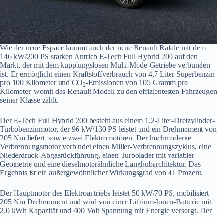
Wie der neue Espace kommt auch der neue Renault Rafale mit dem
146 kW/200 PS starken Antrieb E-Tech Full Hybrid 200 auf den
Markt, der mit dem kupplungslosen Multi-Mode-Getriebe verbunden
ist. Er ermöglicht einen Kraftstoffverbrauch von 4,7 Liter Superbenzin
pro 100 Kilometer und CO
-Emissionen von 105 Gramm pro
2
Kilometer, womit das Renault Modell zu den effizientesten Fahrzeugen
seiner Klasse zählt.
Der E-Tech Full Hybrid 200 besteht aus einem 1,2-Liter-Dreizylinder-
Turbobenzinmotor, der 96 kW/130 PS leistet und ein Drehmoment von
205 Nm liefert, sowie zwei Elektromotoren. Der hochmoderne
Verbrennungsmotor verbindet einen Miller-Verbrennungszyklus, eine
Niederdruck-Abgasrückführung, einen Turbolader mit variabler
Geometrie und eine dieselmotorähnliche Langhubarchitektur. Das
Ergebnis ist ein außergewöhnlicher Wirkungsgrad von 41 Prozent.
Der Hauptmotor des Elektroantriebs leistet 50 kW/70 PS, mobilisiert
205 Nm Drehmoment und wird von einer Lithium-Ionen-Batterie mit
2,0 kWh Kapazität und 400 Volt Spannung mit Energie versorgt. Der