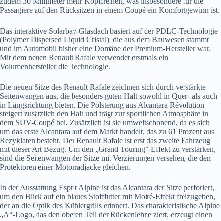
zudem 30 Millimeter mehr Kopffreiheit, was insbesondere für die
Passagiere auf den Rücksitzen in einem Coupé ein Komfortgewinn ist.
Das interaktive Solarbay-Glasdach basiert auf der PDLC-Technologie
(Polymer Dispersed Liquid Cristal), die aus dem Bauwesen stammt
und im Automobil bisher eine Domäne der Premium-Hersteller war.
Mit dem neuen Renault Rafale verwendet erstmals ein
Volumenhersteller die Technologie.
Die neuen Sitze des Renault Rafale zeichnen sich durch verstärkte
Seitenwangen aus, die besonders guten Halt sowohl in Quer- als auch
in Längsrichtung bieten. Die Polsterung aus Alcantara Révolution
steigert zusätzlich den Halt und trägt zur sportlichen Atmosphäre in
dem SUV-Coupé bei. Zusätzlich ist sie umweltschonend, da es sich
um das erste Alcantara auf dem Markt handelt, das zu 61 Prozent aus
Rezyklaten besteht. Der Renault Rafale ist erst das zweite Fahrzeug
mit dieser Art Bezug. Um den „Grand Touring“-Effekt zu verstärken,
sind die Seitenwangen der Sitze mit Verzierungen versehen, die den
Protektoren einer Motorradjacke gleichen.
In der Ausstattung Esprit Alpine ist das Alcantara der Sitze perforiert,
um den Blick auf ein blaues Stofffutter mit Moiré-Effekt freizugeben,
der an die Optik des Kühlergrills erinnert. Das charakteristische Alpine
„A“-Logo, das den oberen Teil der Rückenlehne ziert, erzeugt einen