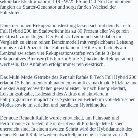
sekundäre Elektromotor mit 18 kW/25 PS und 50 Nm Drehmoment
fungiert als Starter-Generator und sorgt für den Wechsel der
Fahrstufen.
Dank der hohen Rekuperationsleistung lassen sich mit dem E-Tech
Full Hybrid 200 im Stadtverkehr bis zu 80 Prozent aller Wege rein
elektrisch zurücklegen. Der Kraftstoffverbrauch sinkt dabei im
Vergleich zu einem reinen Benzinmodell mit vergleichbarer Leistung
um bis zu 40 Prozent. Der Fahrer kann mit Hilfe von Paddels am
Lenkrad zwischen vier Rekuperationsstufen von Stufe 0 (kein
rekuperatives Bremsen) bis hin zur Stufe 3 (maximale Rekuperation)
wechseln. Das Anfahren erfolgt immer rein elektrisch.
Das Multi-Mode-Getriebe des Renault Rafale E-Tech Full Hybrid 200
erlaubt 15 Fahrstufenkombinationen, womit es maximale Effizienz und
direktes Ansprechverhalten gewährleistet. Je nach Energiebedarf,
Leistungsabgabe, Ladestand des Akkus und aktiviertem
Fahrprogramm ermöglicht das System den Betrieb im vollelektrischen
Modus sowie im seriellen und parallelen Hybridmodus.
Der neue Renault Rafale wurde entwickelt, um Fahrspaß und
Performance zu bieten, die in der Renault Produktpalette bisher
unerreicht sind. In einem zweiten Schritt wird der Hybridantrieb des
neuen Renault Rafale weiterentwickelt, um eine Leistung von 220