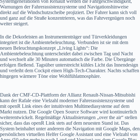
Systemgenerationen von Renault werden die Fahrgeschwindigkeit,
Warnungen der Fahrerassistenzsysteme und Navigationshinweise
direkt auf die Windschutzscheibe projiziert. Der Fahrer kann sich voll
und ganz auf die Straße konzentrieren, was das Fahrvergnügen noch
weiter steigert.
In die Dekorleisten an Instrumententräger und Türverkleidungen
integriert ist die Ambientebeleuchtung. Verbunden ist sie mit dem
neuen Beleuchtungskonzept „Living Lights“: Die
Ambientebeleuchtung unterscheidet dabei zwischen Tag und Nacht
und wechselt alle 30 Minuten automatisch die Farbe. Die Übergänge
erfolgen fließend. Tagsüber unterstreicht kühles Licht das Innendesign
und verleiht dem Cockpit einen High-Tech-Charakter. Nachts schaffen
hingegen wärmere Töne eine Wohlfühlatmosphäre.
Dank der CMF-CD-Plattform der Allianz Renault-Nissan-Mitsubishi
kann der Rafale eine Vielzahl moderner Fahrerassistenzsysteme und
mit openR Link eines der intuitivsten Multimediasysteme auf dem
Markt nutzen. Die Google Open Source Software wird kontinuierlich
weiterentwickelt. Regelmäßige Aktualisierungen „over the air“ stellen
sicher, dass das openR Link stets auf dem neuesten Stand ist. Das
System beinhaltet unter anderem die Navigation mit Google Maps, den
persönlichen virtuellen Helfer Google Assistant und eine Vielzahl von
Apps (50 oder mehr je nach Land und Version) aus dem Google Play-