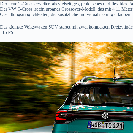
Der neue T-Cross erweitert als vielseitiges, praktisches und flexibl
Der VW T-Cross ist ein urbanes Crossover-Modell, das mit 4,11 Meter
Gestaltungsmöglichkeiten, die zusätzliche Individualisierung erlauben.
Das kleinste Volkswagen SUV startet mit zwei kompakten Dreizylinder
115 PS.