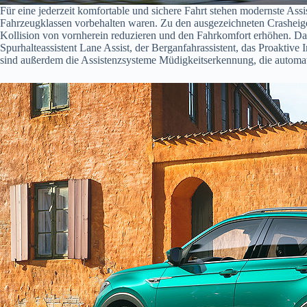
Für eine jederzeit komfortable und sichere Fahrt stehen modernste Ass
Fahrzeugklassen vorbehalten waren. Zu den ausgezeichneten Crasheige
Kollision von vornherein reduzieren und den Fahrkomfort erhöhen. D
Spurhalteassistent Lane Assist, der Berganfahrassistent, das Proaktive
sind außerdem die Assistenzsysteme Müdigkeitserkennung, die automat