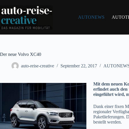
Zum
Inhalt
springen
AUTONEWS
AUTOT
Der neue Volvo XC40
auto-reise-creative
September 22, 2017
AUTONEW
Mit dem neuen Ko
erfindet auch den
eingeführt wird, 
Dank einer fixen M
regionaler Verfügb
Paketlieferungen.
bestellt werden.