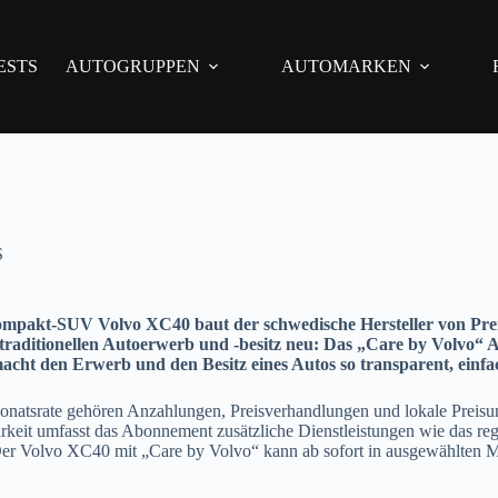
ESTS
AUTOGRUPPEN
AUTOMARKEN
S
mpakt-SUV Volvo XC40 baut der schwedische Hersteller von Pr
 traditionellen Autoerwerb und -besitz neu: Das „Care by Volv
macht den Erwerb und den Besitz eines Autos so transparent, ein
onatsrate gehören Anzahlungen, Preisverhandlungen und lokale Preisun
arkeit umfasst das Abonnement zusätzliche Dienstleistungen wie das r
 Der Volvo XC40 mit „Care by Volvo“
kann ab sofort in ausgewählten M