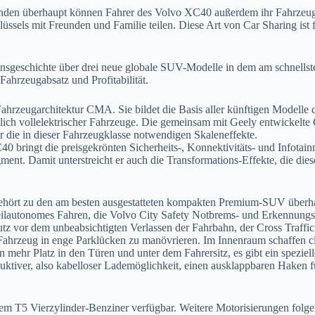
nden überhaupt können Fahrer des Volvo XC40 außerdem ihr Fahrzeug 
lüssels mit Freunden und Familie teilen. Diese Art von Car Sharing ist
nsgeschichte über drei neue globale SUV-Modelle in dem am schnells
ahrzeugabsatz und Profitabilität.
hrzeugarchitektur CMA. Sie bildet die Basis aller künftigen Modelle 
ßlich vollelektrischer Fahrzeuge. Die gemeinsam mit Geely entwickelte
r die in dieser Fahrzeugklasse notwendigen Skaleneffekte.
0 bringt die preisgekrönten Sicherheits-, Konnektivitäts- und Infota
t. Damit unterstreicht er auch die Transformations-Effekte, die dies
ört zu den am besten ausgestatteten kompakten Premium-SUV überhaup
teilautonomes Fahren, die Volvo City Safety Notbrems- und Erkennung
tz vor dem unbeabsichtigten Verlassen der Fahrbahn, der Cross Traffi
s Fahrzeug in enge Parklücken zu manövrieren. Im Innenraum schaffen c
 mehr Platz in den Türen und unter dem Fahrersitz, es gibt ein speziell
uktiver, also kabelloser Lademöglichkeit, einen ausklappbaren Haken f
m T5 Vierzylinder-Benziner verfügbar. Weitere Motorisierungen folge