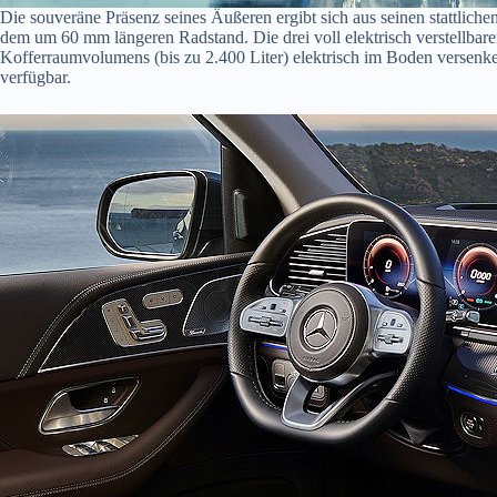
Die souveräne Präsenz seines Äußeren ergibt sich aus seinen stattl
dem um 60 mm längeren Radstand. Die drei voll elektrisch verstellbaren
Kofferraumvolumens (bis zu 2.400 Liter) elektrisch im Boden versenken,
verfügbar.