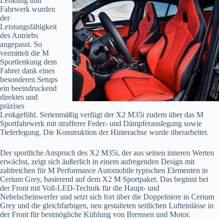
Lenkung
und
Fahrwerk wurden
der
Leistungsfähigkeit
des Antriebs
angepasst. So
vermittelt die M
Sportlenkung dem
Fahrer dank eines
besonderen Setups
ein beeindruckend
direktes und
präzises
Lenkgefühl. Serienmäßig verfügt der X2 M35i zudem über das M
Sportfahrwerk mit strafferer Feder- und Dämpferauslegung sowie
Tieferlegung. Die Konstruktion der Hinterachse wurde überarbeitet.
Der sportliche Anspruch des X2 M35i, der aus seinen inneren Werten
erwächst, zeigt sich äußerlich in einem aufregenden Design mit
zahlreichen für M Performance Automobile typischen Elementen in
Cerium Grey, basierend auf dem X2 M Sportpaket. Das beginnt bei
der Front mit Voll-LED-Technik für die Haupt- und
Nebelscheinwerfer und setzt sich fort über die Doppelniere in Cerium
Grey und die gleichfarbigen, neu gestalteten seitlichen Lufteinlässe in
der Front für bestmögliche Kühlung von Bremsen und Motor.