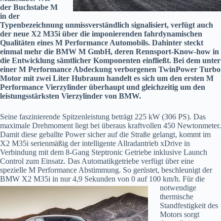
der Buchstabe M
in der
Typenbezeichnung unmissverständlich signalisiert, verfügt auch
der neue X2 M35i über die imponierenden fahrdynamischen
Qualitäten eines M Performance Automobils. Dahinter steckt
einmal mehr die BMW M GmbH, deren Rennsport-Know-how in
die Entwicklung sämtlicher Komponenten einfließt. Bei dem unter
einer M Performance Abdeckung verborgenen TwinPower Turbo
Motor mit zwei Liter Hubraum handelt es sich um den ersten M
Performance Vierzylinder überhaupt und gleichzeitig um den
leistungsstärksten Vierzylinder von BMW.
Seine faszinierende Spitzenleistung beträgt 225 kW (306 PS). Das
maximale Drehmoment liegt bei überaus kraftvollen 450 Newtonmeter.
Damit diese geballte Power sicher auf die Straße gelangt, kommt im
X2 M35i serienmäßig der intelligente Allradantrieb xDrive in
Verbindung mit dem 8-Gang Steptronic Getriebe inklusive Launch
Control zum Einsatz. Das Automatikgetriebe verfügt über eine
spezielle M Performance Abstimmung. So gerüstet, beschleunigt der
BMW X2 M35i in nur 4,9 Sekunden von 0 auf 100 km/h. Für die
notwendige
thermische
Standfestigkeit des
Motors sorgt