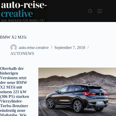
Zum
Inhalt
springen
BMW X2 M35i
auto-reise-creative
September 7, 2018
AUTONEWS
Oberhalb der
bisherigen
Versionen setzt
der neue BMW
X2 M35i mit
seinem 225 kW
(306 PS) starken
Vierzylinder-
Turbo-Benziner
eindeutig neue
Maßstäbe. Wie