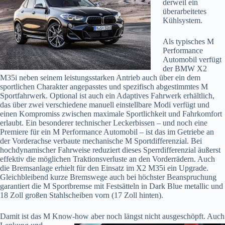
derweil ein
überarbeitetes
Kühlsystem.
Als typisches M
Performance
Automobil verfügt
der BMW X2
M35i neben seinem leistungsstarken Antrieb auch über ein dem
sportlichen Charakter angepasstes und spezifisch abgestimmtes M
Sportfahrwerk. Optional ist auch ein Adaptives Fahrwerk erhältlich,
das über zwei verschiedene manuell einstellbare Modi verfügt und
einen Kompromiss zwischen maximale Sportlichkeit und Fahrkomfort
erlaubt. Ein besonderer technischer Leckerbissen – und noch eine
Premiere für ein M Performance Automobil – ist das im Getriebe an
der Vorderachse verbaute mechanische M Sportdifferenzial. Bei
hochdynamischer Fahrweise reduziert dieses Sperrdifferenzial äußerst
effektiv die möglichen Traktionsverluste an den Vorderrädern. Auch
die Bremsanlage erhielt für den Einsatz im X2 M35i ein Upgrade.
Gleichbleibend kurze Bremswege auch bei höchster Beanspruchung
garantiert die M Sportbremse mit Festsätteln in Dark Blue metallic und
18 Zoll großen Stahlscheiben vorn (17 Zoll hinten).
Damit ist das M Know-how aber noch längst nicht ausgeschöpft. Auch