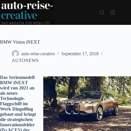
Zum
Inhalt
springen
BMW Vision iNEXT
auto-reise-creative
September 17, 2018
AUTONEWS
Das Serienmodell
BMW iNEXT
wird von 2021 an
als neues
Technologie-
Flaggschiff im
Werk Dingolfing
gebaut und bringt
die strategischen
Innovationsfelder
(D+ACES) der