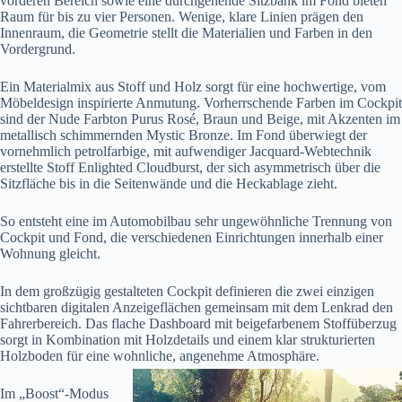
vorderen Bereich sowie eine durchgehende Sitzbank im Fond bieten
Raum für bis zu vier Personen. Wenige, klare Linien prägen den
Innenraum, die Geometrie stellt die Materialien und Farben in den
Vordergrund.
Ein Materialmix aus Stoff und Holz sorgt für eine hochwertige, vom
Möbeldesign inspirierte Anmutung. Vorherrschende Farben im Cockpit
sind der Nude Farbton Purus Rosé, Braun und Beige, mit Akzenten im
metallisch schimmernden Mystic Bronze. Im Fond überwiegt der
vornehmlich petrolfarbige, mit aufwendiger Jacquard-Webtechnik
erstellte Stoff Enlighted Cloudburst, der sich asymmetrisch über die
Sitzfläche bis in die Seitenwände und die Heckablage zieht.
So entsteht eine im Automobilbau sehr ungewöhnliche Trennung von
Cockpit und Fond, die verschiedenen Einrichtungen innerhalb einer
Wohnung gleicht.
In dem großzügig gestalteten Cockpit definieren die zwei einzigen
sichtbaren digitalen Anzeigeflächen gemeinsam mit dem Lenkrad den
Fahrerbereich. Das flache Dashboard mit beigefarbenem Stoffüberzug
sorgt in Kombination mit Holzdetails und einem klar strukturierten
Holzboden für eine wohnliche, angenehme Atmosphäre.
Im „Boost“-Modus