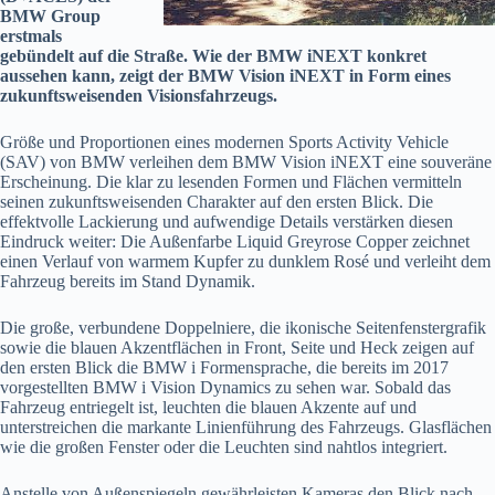
BMW Group
erstmals
gebündelt auf die Straße. Wie der BMW iNEXT konkret
aussehen kann, zeigt der BMW Vision iNEXT in Form eines
zukunftsweisenden Visionsfahrzeugs.
Größe und Proportionen eines modernen Sports Activity Vehicle
(SAV) von BMW verleihen dem BMW Vision iNEXT eine souveräne
Erscheinung. Die klar zu lesenden Formen und Flächen vermitteln
seinen zukunftsweisenden Charakter auf den ersten Blick. Die
effektvolle Lackierung und aufwendige Details verstärken diesen
Eindruck weiter: Die Außenfarbe Liquid Greyrose Copper zeichnet
einen Verlauf von warmem Kupfer zu dunklem Rosé und verleiht dem
Fahrzeug bereits im Stand Dynamik.
Die große, verbundene Doppelniere, die ikonische Seitenfenstergrafik
sowie die blauen Akzentflächen in Front, Seite und Heck zeigen auf
den ersten Blick die BMW i Formensprache, die bereits im 2017
vorgestellten BMW i Vision Dynamics zu sehen war. Sobald das
Fahrzeug entriegelt ist, leuchten die blauen Akzente auf und
unterstreichen die markante Linienführung des Fahrzeugs. Glasflächen
wie die großen Fenster oder die Leuchten sind nahtlos integriert.
Anstelle von Außenspiegeln gewährleisten Kameras den Blick nach