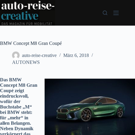
Zum
Inhalt
springen
BMW Concept M8 Gran Coupé
auto-reise-creative
März 6, 2018
AUTONEWS
Das BMW
Concept M8 Gran
Coupé zeigt
eindrucksvoll,
wofür der
Buchstabe „M“
bei BMW steht:
für „mehr“ in
allen Belangen.
Neben Dynamik
verkörpert das