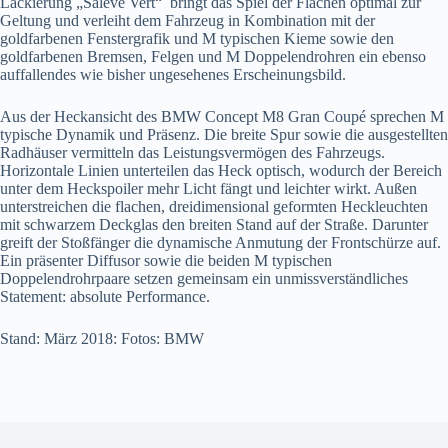
Lackierung „Salève Vert“ bringt das Spiel der Flächen optimal zur
Geltung und verleiht dem Fahrzeug in Kombination mit der
goldfarbenen Fenstergrafik und M typischen Kieme sowie den
goldfarbenen Bremsen, Felgen und M Doppelendrohren ein ebenso
auffallendes wie bisher ungesehenes Erscheinungsbild.
Aus der Heckansicht des BMW Concept M8 Gran Coupé sprechen M
typische Dynamik und Präsenz. Die breite Spur sowie die ausgestellten
Radhäuser vermitteln das Leistungsvermögen des Fahrzeugs.
Horizontale Linien unterteilen das Heck optisch, wodurch der Bereich
unter dem Heckspoiler mehr Licht fängt und leichter wirkt. Außen
unterstreichen die flachen, dreidimensional geformten Heckleuchten
mit schwarzem Deckglas den breiten Stand auf der Straße. Darunter
greift der Stoßfänger die dynamische Anmutung der Frontschürze auf.
Ein präsenter Diffusor sowie die beiden M typischen
Doppelendrohrpaare setzen gemeinsam ein unmissverständliches
Statement: absolute Performance.
Stand: März 2018: Fotos: BMW