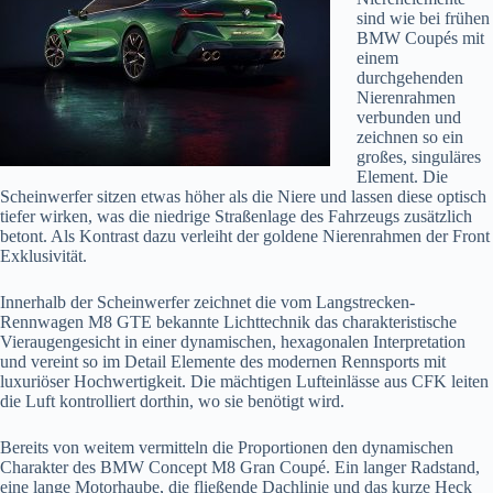
sind wie bei frühen
BMW Coupés mit
einem
durchgehenden
Nierenrahmen
verbunden und
zeichnen so ein
großes, singuläres
Element. Die
Scheinwerfer sitzen etwas höher als die Niere und lassen diese optisch
tiefer wirken, was die niedrige Straßenlage des Fahrzeugs zusätzlich
betont. Als Kontrast dazu verleiht der goldene Nierenrahmen der Front
Exklusivität.
Innerhalb der Scheinwerfer zeichnet die vom Langstrecken-
Rennwagen M8 GTE bekannte Lichttechnik das charakteristische
Vieraugengesicht in einer dynamischen, hexagonalen Interpretation
und vereint so im Detail Elemente des modernen Rennsports mit
luxuriöser Hochwertigkeit. Die mächtigen Lufteinlässe aus CFK leiten
die Luft kontrolliert dorthin, wo sie benötigt wird.
Bereits von weitem vermitteln die Proportionen den dynamischen
Charakter des BMW Concept M8 Gran Coupé. Ein langer Radstand,
eine lange Motorhaube, die fließende Dachlinie und das kurze Heck