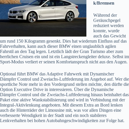
k/Bremsen
Während der
Geräuschpegel
reduziert werden
konnte, wurde
auch das Gewicht
um rund 150 Kilogramm gesenkt. Dies hat wiederum Einfluss auf das
Fahrverhalten, kann auch dieser BMW einen unglaublich agilen
Fahrstil an den Tag legen. Letztlich lädt der Gran Turismo aber zum
herrlichen Cruisen ein und ist ein Langstreckengleiter deluxe. Selbst im
Sport-Modus verliert er seinen Komfortanspruch nicht aus den Augen.
Optional führt BMW das Adaptive Fahrwerk mit Dynamischer
Dämpfer Control und Zweiachs-Luftfederung im Angebot auf. Wer die
sportliche Note mehr in den Vordergrund stellen möchte, den dürfte die
Option Executive Drive in interessieren. Über die Dynamische
Dämpfer Control und die Zweiachs-Luftfederung hinaus beinhaltet das
Paket eine aktive Wankstabilisierung und wird in Verbindung mit der
Integral-Aktivlenkung angeboten. Mit diesem Extra an Bord lenken
auch die Hinterräder der Limousine mit, was vor allen Dingen eine
verbesserte Wendigkeit in der Stadt und ein noch stabileres
Lenkverhalten bei hohen Autobahngeschwindigkeiten zur Folge hat.