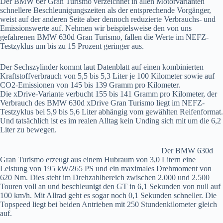
Der BMW 6er Gran Turismo verzeichnet in allen Motorvarianten
schnellere Beschleunigungszeiten als der entsprechende Vorgänger,
weist auf der anderen Seite aber dennoch reduzierte Verbrauchs- und
Emissionswerte auf. Nehmen wir beispielsweise den von uns
gefahrenen BMW 630d Gran Turismo, fallen die Werte im NEFZ-
Testzyklus um bis zu 15 Prozent geringer aus.
Der Sechszylinder kommt laut Datenblatt auf einen kombinierten
Kraftstoffverbrauch von 5,5 bis 5,3 Liter je 100 Kilometer sowie auf
CO2-Emissionen von 145 bis 139 Gramm pro Kilometer.
Die xDrive-Variante verbucht 155 bis 141 Gramm pro Kilometer, der
Verbrauch des BMW 630d xDrive Gran Turismo liegt im NEFZ-
Testzyklus bei 5,9 bis 5,6 Liter abhängig vom gewählten Reifenformat.
Und tatsächlich ist es im realen Alltag kein Unding sich mit um die 6,2
Liter zu bewegen.
Der BMW 630d
Gran Turismo erzeugt aus einem Hubraum von 3,0 Litern eine
Leistung von 195 kW/265 PS und ein maximales Drehmoment von
620 Nm. Dies steht im Drehzahlbereich zwischen 2.000 und 2.500
Touren voll an und beschleunigt den GT in 6,1 Sekunden von null auf
100 km/h. Mit Allrad geht es sogar noch 0,1 Sekunden schneller. Die
Topspeed liegt bei beiden Antrieben mit 250 Stundenkilometer gleich
auf.