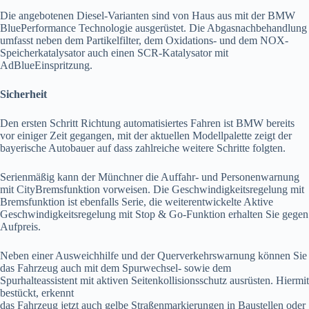
Die angebotenen Diesel-Varianten sind von Haus aus mit der BMW
BluePerformance Technologie ausgerüstet. Die Abgasnachbehandlung
umfasst neben dem Partikelfilter, dem Oxidations- und dem NOX-
Speicherkatalysator auch einen SCR-Katalysator mit
AdBlueEinspritzung.
Sicherheit
Den ersten Schritt Richtung automatisiertes Fahren ist BMW bereits
vor einiger Zeit gegangen, mit der aktuellen Modellpalette zeigt der
bayerische Autobauer auf dass zahlreiche weitere Schritte folgten.
Serienmäßig kann der Münchner die Auffahr- und Personenwarnung
mit CityBremsfunktion vorweisen. Die Geschwindigkeitsregelung mit
Bremsfunktion ist ebenfalls Serie, die weiterentwickelte Aktive
Geschwindigkeitsregelung mit Stop & Go-Funktion erhalten Sie gegen
Aufpreis.
Neben einer Ausweichhilfe und der Querverkehrswarnung können Sie
das Fahrzeug auch mit dem Spurwechsel- sowie dem
Spurhalteassistent mit aktiven Seitenkollisionsschutz
ausrüsten. Hiermit
bestückt, erkennt
das Fahrzeug jetzt auch gelbe Straßenmarkierungen in Baustellen oder