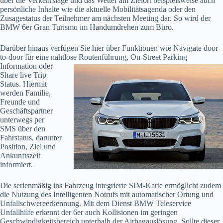
über die Verkehrslage und das Wetter am Zielort beispielsweise auch
persönliche Inhalte wie die aktuelle Mobilitätsagenda oder den
Zusagestatus der Teilnehmer am nächsten Meeting dar. So wird der
BMW 6er Gran Turismo im Handumdrehen zum Büro.
Darüber hinaus verfügen Sie hier über Funktionen wie Navigate door-
to-door für eine nahtlose
Routenführung, On-Street Parking
Information oder
Share live Trip
Status. Hiermit
werden Familie,
Freunde und
Geschäftspartner
unterwegs per
SMS über den
Fahrstatus, darunter
Position, Ziel und
Ankunftszeit
informiert.
Die serienmäßig ins Fahrzeug integrierte SIM-Karte ermöglicht zudem
die Nutzung des Intelligenten Notrufs mit automatischer Ortung und
Unfallschwereerkennung. Mit dem Dienst BMW Teleservice
Unfallhilfe erkennt der 6er auch Kollisionen im geringen
Geschwindigkeitsbereich unterhalb der Airbagauslösung. Sollte dieser