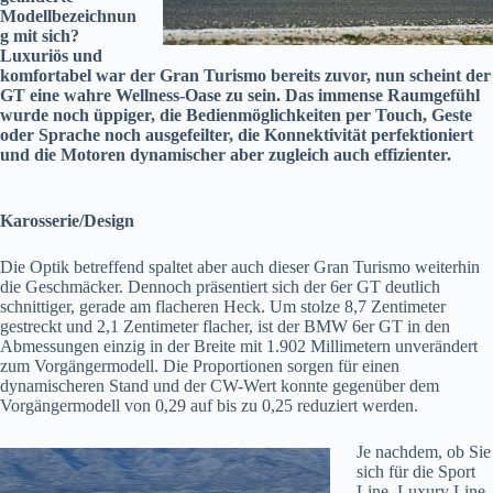
Modellbezeichnun
g mit sich?
Luxuriös und
komfortabel war der Gran Turismo bereits zuvor, nun scheint der
GT eine wahre Wellness-Oase zu sein. Das immense Raumgefühl
wurde noch üppiger, die Bedienmöglichkeiten per Touch, Geste
oder Sprache noch ausgefeilter, die Konnektivität perfektioniert
und die Motoren dynamischer aber zugleich auch effizienter.
Karosserie/Design
Die Optik betreffend spaltet aber auch dieser Gran Turismo weiterhin
die Geschmäcker. Dennoch präsentiert sich der 6er GT deutlich
schnittiger, gerade am flacheren Heck. Um stolze 8,7 Zentimeter
gestreckt und 2,1 Zentimeter flacher, ist der BMW 6er GT in den
Abmessungen einzig in der Breite mit 1.902 Millimetern unverändert
zum Vorgängermodell. Die Proportionen sorgen für einen
dynamischeren Stand und der CW-Wert konnte gegenüber dem
Vorgängermodell von 0,29 auf bis zu 0,25 reduziert werden.
Je nachdem, ob Sie
sich für die Sport
Line, Luxury Line