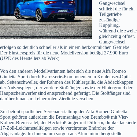
Gangwechsel
schließt die für ein
Teilgetriebe
zuständige
Kupplung,
während die zweite
gleichzeitig öffnet.
Gangwechsel
erfolgen so deutlich schneller als in einem herkömmlichen Getriebe.
Der Einstiegspreis für die neue Modellversion beträgt 27.900 Euro
(UPE des Herstellers ab Werk).
Von den anderen Modellvarianten hebt sich die neue Alfa Romeo
Giulietta Sport durch Karosserie-Komponenten in Kohlefaser-Optik
ab. Seitenschweller, der Rahmen des Kühlergrills, die Abdeckkappen
der Außenspiegel, der vordere Stoßfänger sowie der Hintergrund der
Hauptscheinwerfer sind entsprechend gefertigt. Die Stoßfänger sind
darüber hinaus mit einer roten Zierlinie versehen.
Zur betont sportlichen Serienausstattung der Alfa Romeo Giulietta
Sport gehören außerdem die Bremsanlage von Brembo® mit Vier-
Kolben-Bremssattel, der Heckstoßfänger mit Diffusor, dunkel lackierte
17-Zoll-Leichtmetallfelgen sowie verchromte Endrohre der
Abgasanlage. Im Innenraum sorgen aus Aluminium hergestellte