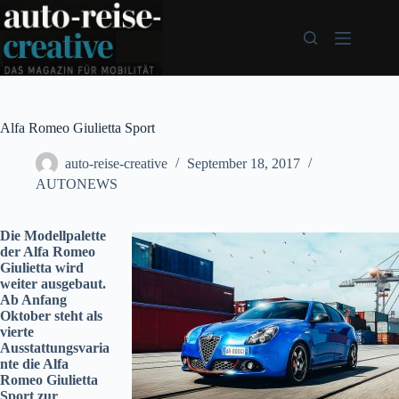
Zum
Inhalt
springen
Alfa Romeo Giulietta Sport
auto-reise-creative
September 18, 2017
AUTONEWS
Die Modellpalette
der Alfa Romeo
Giulietta wird
weiter ausgebaut.
Ab Anfang
Oktober steht als
vierte
Ausstattungsvaria
nte die Alfa
Romeo Giulietta
Sport zur