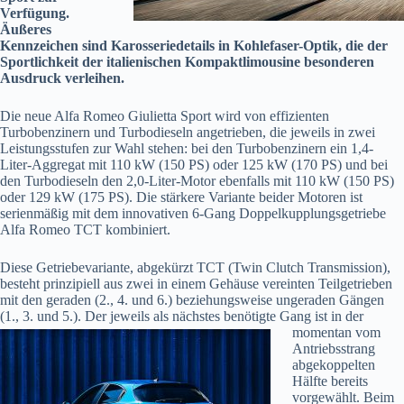
Verfügung.
Äußeres
Kennzeichen sind Karosseriedetails in Kohlefaser-Optik, die der
Sportlichkeit der italienischen Kompaktlimousine besonderen
Ausdruck verleihen.
Die neue Alfa Romeo Giulietta Sport wird von effizienten
Turbobenzinern und Turbodieseln angetrieben, die jeweils in zwei
Leistungsstufen zur Wahl stehen: bei den Turbobenzinern ein 1,4-
Liter-Aggregat mit 110 kW (150 PS) oder 125 kW (170 PS) und bei
den Turbodieseln den 2,0-Liter-Motor ebenfalls mit 110 kW (150 PS)
oder 129 kW (175 PS). Die stärkere Variante beider Motoren ist
serienmäßig mit dem innovativen 6-Gang Doppelkupplungsgetriebe
Alfa Romeo TCT kombiniert.
Diese Getriebevariante, abgekürzt TCT (Twin Clutch Transmission),
besteht prinzipiell aus zwei in einem Gehäuse vereinten Teilgetrieben
mit den geraden (2., 4. und 6.) beziehungsweise ungeraden Gängen
(1., 3. und 5.). Der jeweils als nächstes benötigte Gang ist in der
momentan vom
Antriebsstrang
abgekoppelten
Hälfte bereits
vorgewählt. Beim