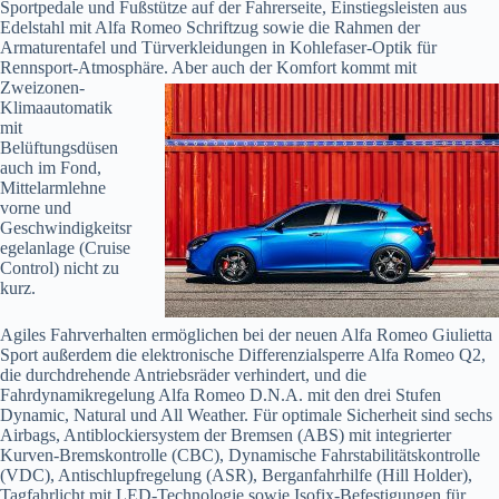
Sportpedale und Fußstütze auf der Fahrerseite, Einstiegsleisten aus
Edelstahl mit Alfa Romeo Schriftzug sowie die Rahmen der
Armaturentafel und Türverkleidungen in Kohlefaser-Optik für
Rennsport-Atmosphäre. Aber auch
der Komfort kommt mit
Zweizonen-
Klimaautomatik
mit
Belüftungsdüsen
auch im Fond,
Mittelarmlehne
vorne und
Geschwindigkeitsr
egelanlage (Cruise
Control) nicht zu
kurz.
Agiles Fahrverhalten ermöglichen bei der neuen Alfa Romeo Giulietta
Sport außerdem die elektronische Differenzialsperre Alfa Romeo Q2,
die durchdrehende Antriebsräder verhindert, und die
Fahrdynamikregelung Alfa Romeo D.N.A. mit den drei Stufen
Dynamic, Natural und All Weather. Für optimale Sicherheit sind sechs
Airbags, Antiblockiersystem der Bremsen (ABS) mit integrierter
Kurven-Bremskontrolle (CBC), Dynamische Fahrstabilitätskontrolle
(VDC), Antischlupfregelung (ASR), Berganfahrhilfe (Hill Holder),
Tagfahrlicht mit LED-Technologie sowie Isofix-Befestigungen für