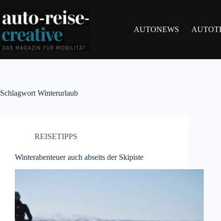
Zum
Inhalt
springen
AUTONEWS
AUTOT
Schlagwort
Winterurlaub
REISETIPPS
Winterabenteuer auch abseits der Skipiste