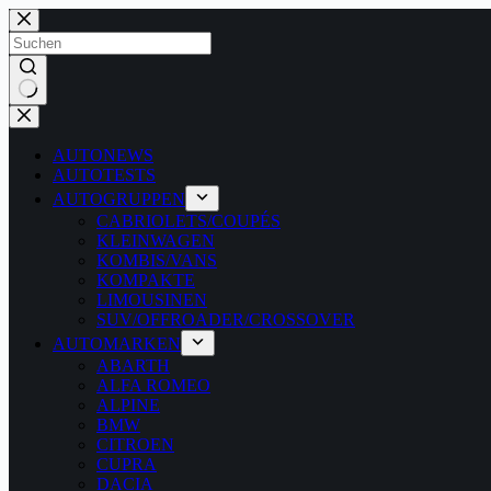
Zum
Inhalt
springen
Keine
Ergebnisse
AUTONEWS
AUTOTESTS
AUTOGRUPPEN
CABRIOLETS/COUPÉS
KLEINWAGEN
KOMBIS/VANS
KOMPAKTE
LIMOUSINEN
SUV/OFFROADER/CROSSOVER
AUTOMARKEN
ABARTH
ALFA ROMEO
ALPINE
BMW
CITROEN
CUPRA
DACIA