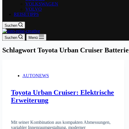
VOLKSWAGEN
VOLVO
REISETIPPS
Suchen
Suchen
Menü
Schlagwort
Toyota Urban Cruiser Batterie
AUTONEWS
Toyota Urban Cruiser: Elektrische
Erweiterung
Mit seiner Kombination aus kompakten Abmessungen,
variabler Innenraumgestaltung, moderner