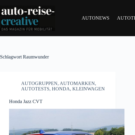
Zum
Inhalt
springen
AUTONEWS
AUTOT
Schlagwort
Raumwunder
AUTOGRUPPEN
,
AUTOMARKEN
,
AUTOTESTS
,
HONDA
,
KLEINWAGEN
Honda Jazz CVT